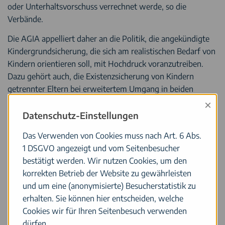
oder Unterhaltsvorschuss verrechnet werde, so die
Verbände.
Die AGIA appelliert daher an die Politik, die angekündigte
Kindergrundsicherung, die sich am realistischen Bedarf von
Kindern orientieren soll, mit Hochdruck voranzutreiben.
Dazu gehört auch, die Existenzsicherung von Kindern
getrennter Eltern bei erweitertem Umgang in beiden
elterlichen Haushalten abzusichern sowie Alleinerziehende
×
bei der Kinderbetreuung durch verbindliche Zusagen zu
Datenschutz-Einstellungen
entlasten. Dazu zählen Betreuungsgarantien von Ländern
Das Verwenden von Cookies muss nach Art. 6 Abs.
und Kommunen, bezogen auf Kitas, Schulen und
1 DSGVO angezeigt und vom Seitenbesucher
Ganztagsbetreuung.
bestätigt werden. Wir nutzen Cookies, um den
Viele Alleinerziehende sind durch den seit der Corona-
korrekten Betrieb der Website zu gewährleisten
Pandemie andauernden gesellschaftlichen Krisenmodus an
und um eine (anonymisierte) Besucherstatistik zu
ihre Belastungsgrenze angekommen. Ausfälle in der
erhalten. Sie können hier entscheiden, welche
Kinderbetreuung und Schulschließungen haben besonders
Cookies wir für Ihren Seitenbesuch verwenden
jene alleinerziehenden Mütter getroffen, die vielfach über
dürfen.