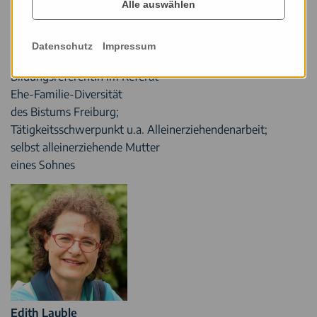
Alle auswählen
Datenschutz
Impressum
Christina Küchle
Bildungsreferentin im Referat
Ehe-Familie-Diversität
des Bistums Freiburg;
Tätigkeitsschwerpunkt u.a. Alleinerziehendenarbeit;
selbst alleinerziehende Mutter
eines Sohnes
Edith Lauble