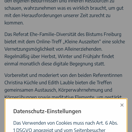
den eigenen Bedürfnissen und inneren Ressourcen zu
schauen, wahrzunehmen was es wirklich braucht, um gut
mit den Herausforderungen unserer Zeit zurecht zu
kommen.
Das Referat Ehe-Familie-Diversität des Bistums Freiburg
bietet mit dem Online-Treff „Kleine Auszeiten“ eine solche
Vernetzungsmöglichkeit von Alleinerziehenden.
Regelmäßig über Herbst, Winter und Frühjahr findet
einmal monatlich diese digitale Begegnung statt.
Vorbereitet und moderiert von den beiden Referentinnen
Christina Küchle und Edith Lauble bieten die Treffen
gemeinsamen Austausch, Körperwahrnehmung und
Körperübungen sowie meditative Elemente, um gestärkt
×
die Aufgaben des Alltags wieder bewältigen zu können.
Datenschutz-Einstellungen
Weil vor allem die Mütter und Väter diese Stärkung
Das Verwenden von Cookies muss nach Art. 6 Abs.
benötigen, findet der Treff in den Abendstunden statt. Mit
1 DSGVO angezeigt und vom Seitenbesucher
20.30 Uhr als Startzeit haben die Eltern auch die