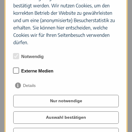
bestätigt werden. Wir nutzen Cookies, um den
Möglichkeit, ihre Kinder zu diesem Zeitpunkt schon im Bett
korrekten Betrieb der Website zu gewährleisten
zu haben und sich so 90 Minuten für sich selbst gönnen zu
und um eine (anonymisierte) Besucherstatistik zu
können.
Kosten entstehen für die Teilnehmenden keine.
erhalten. Sie können hier entscheiden, welche
Cookies wir für Ihren Seitenbesuch verwenden
dürfen.
Notwendig
Daten und Anmeldung
Referat Ehe - Familie - Diversität des Bistums
Externe Medien
Freiburg
.
Details
Nur notwendige
Auswahl bestätigen